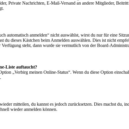
lder, Private Nachrichten, E-Mail-Versand an andere Mitglieder, Beitri
gt.
 automatisch anmelden“ nicht auswählst, wirst du nur für eine Sitzu
nst du dieses Kästchen beim Anmelden auswählen. Dies ist nicht empf
ur Verfügung steht, dann wurde sie vermutlich von der Board-Administra
ne-Liste auftaucht?
 Option „Verbirg meinen Online-Status“. Wenn du diese Option einschal
.
t wieder mitteilen, du kannst es jedoch zurücksetzen. Dies machst du, 
schnell wieder anmelden können.