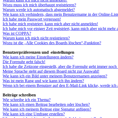
Warum kann ich mich nicht anmelden?
Wozu muss ich mich überhaupt registrieren?
Warum werde ich automatisch abgemeldet?
Wie kann ich verhindern, dass mein Benutzername in der Online-List
Ich habe mein Passwort vergessen!
Ich habe mich registriert, kann mich aber nicht anmelden!
Ich habe mich vor einiger Zeit registriert, kann mich aber nicht mehr
Was ist COPPA?
Warum kann ich mich nicht registrieren?
Wozu ist die „Alle Cookies des Boards löschen“-Funktion?
Benutzerpräferenzen und -einstellungen
Wie kann ich meine Einstellungen ändern?
Die Forenuhr geht falsch!
Ich habe die Zeitzone eingestellt, aber die Forenuhr geht immer noch 
Meine Sprache steht auf diesem Board nicht zur Auswahl!
Wie kann ich ein Bild unter meinem Benutzernamen anzeigen?
Was ist mein Rang und wie kann ich ihn ändern?
Wenn ich bei einem Benutzer auf den E-Mail-Link klicke, werde ich 
Beiträge schreiben
Wie schreibe ich ein Thema?
Wie kann ich einen Beitrag bearbeiten oder löschen?
Wie kann ich meinem Beitrag eine Signatur anfügen?
Wie kann ich eine Umfrage erstellen?