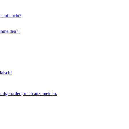
e auftaucht?
 anmelden?!
falsch!
aufgefordert, mich anzumelden.