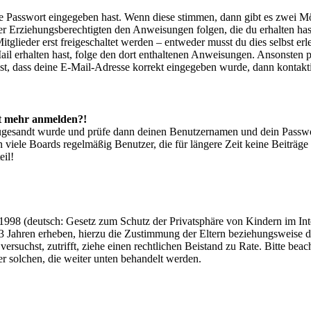
ige Passwort eingegeben hast. Wenn diese stimmen, dann gibt es zwei 
iner Erziehungsberechtigten den Anweisungen folgen, die du erhalten hast
glieder erst freigeschaltet werden – entweder musst du dies selbst erl
-Mail erhalten hast, folge den dort enthaltenen Anweisungen. Ansonsten
st, dass deine E-Mail-Adresse korrekt eingegeben wurde, dann kontakti
cht mehr anmelden?!
g zugesandt wurde und prüfe dann deinen Benutzernamen und dein Passwo
 viele Boards regelmäßig Benutzer, die für längere Zeit keine Beiträg
eil!
998 (deutsch: Gesetz zum Schutz der Privatsphäre von Kindern im Inter
3 Jahren erheben, hierzu die Zustimmung der Eltern beziehungsweise d
ren versuchst, zutrifft, ziehe einen rechtlichen Beistand zu Rate. Bitte
ßer solchen, die weiter unten behandelt werden.