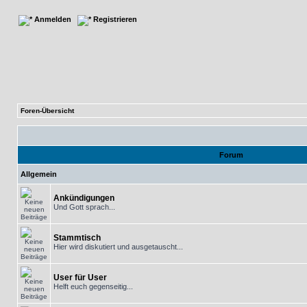
Anmelden
Registrieren
Foren-Übersicht
Forum
Allgemein
Ankündigungen
Und Gott sprach...
Stammtisch
Hier wird diskutiert und ausgetauscht...
User für User
Helft euch gegenseitig...