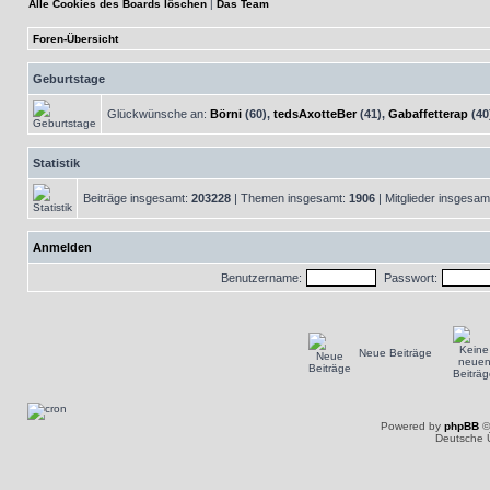
Alle Cookies des Boards löschen
|
Das Team
Foren-Übersicht
Geburtstage
Glückwünsche an:
Börni
(60),
tedsAxotteBer
(41),
Gabaffetterap
(40
Statistik
Beiträge insgesamt:
203228
| Themen insgesamt:
1906
| Mitglieder insgesam
Anmelden
Benutzername:
Passwort:
Neue Beiträge
Powered by
phpBB
©
Deutsche 