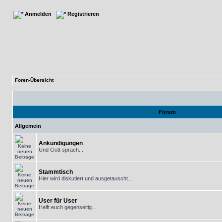
Anmelden
Registrieren
Foren-Übersicht
Forum
Allgemein
Ankündigungen
Und Gott sprach...
Stammtisch
Hier wird diskutiert und ausgetauscht...
User für User
Helft euch gegenseitig...