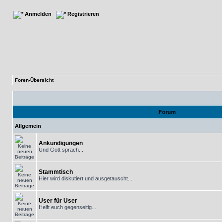
Anmelden
Registrieren
Foren-Übersicht
Forum
Allgemein
Ankündigungen
Und Gott sprach...
Stammtisch
Hier wird diskutiert und ausgetauscht...
User für User
Helft euch gegenseitig...