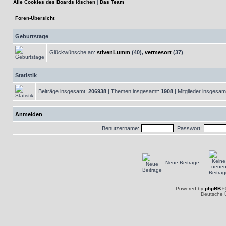
Alle Cookies des Boards löschen
|
Das Team
Foren-Übersicht
Geburtstage
Glückwünsche an:
stivenLumm
(40),
vermesort
(37)
Statistik
Beiträge insgesamt:
206938
| Themen insgesamt:
1908
| Mitglieder insgesam
Anmelden
Benutzername:
Passwort:
Neue Beiträge
Powered by
phpBB
©
Deutsche 