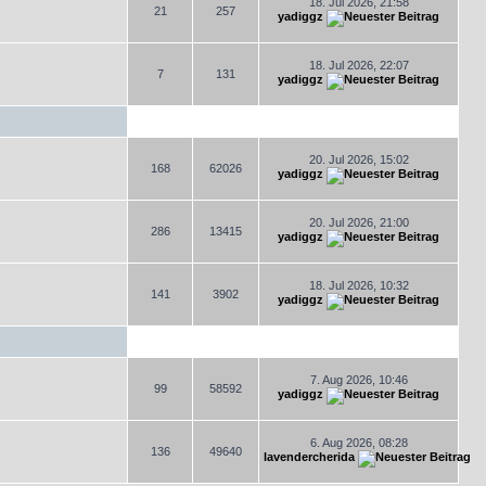
18. Jul 2026, 21:58
21
257
yadiggz
18. Jul 2026, 22:07
7
131
yadiggz
20. Jul 2026, 15:02
168
62026
yadiggz
20. Jul 2026, 21:00
286
13415
yadiggz
18. Jul 2026, 10:32
141
3902
yadiggz
7. Aug 2026, 10:46
99
58592
yadiggz
6. Aug 2026, 08:28
136
49640
lavendercherida