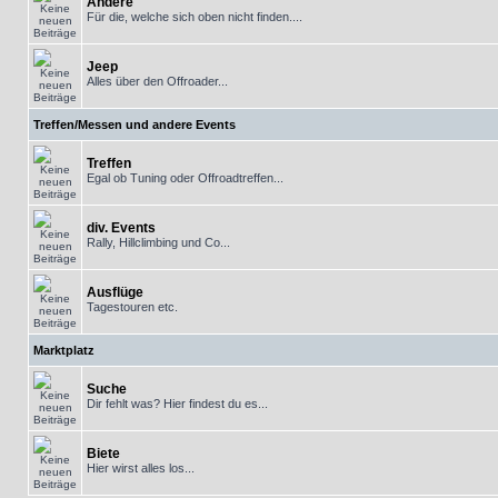
Andere
Für die, welche sich oben nicht finden....
Jeep
Alles über den Offroader...
Treffen/Messen und andere Events
Treffen
Egal ob Tuning oder Offroadtreffen...
div. Events
Rally, Hillclimbing und Co...
Ausflüge
Tagestouren etc.
Marktplatz
Suche
Dir fehlt was? Hier findest du es...
Biete
Hier wirst alles los...