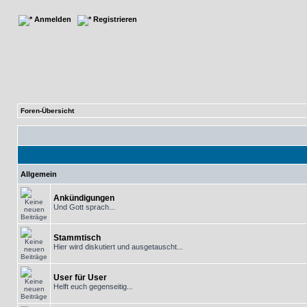
Anmelden
Registrieren
Foren-Übersicht
Allgemein
Ankündigungen
Und Gott sprach...
Stammtisch
Hier wird diskutiert und ausgetauscht...
User für User
Helft euch gegenseitig...