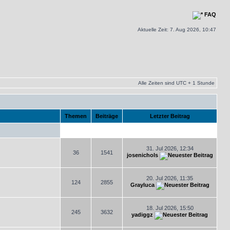
FAQ
Aktuelle Zeit: 7. Aug 2026, 10:47
Alle Zeiten sind UTC + 1 Stunde
Themen
Beiträge
Letzter Beitrag
31. Jul 2026, 12:34
36
1541
josenichols
20. Jul 2026, 11:35
124
2855
Grayluca
18. Jul 2026, 15:50
245
3632
yadiggz