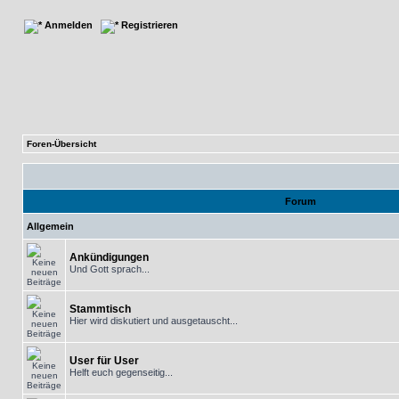
Anmelden
Registrieren
Foren-Übersicht
Forum
Allgemein
Ankündigungen
Und Gott sprach...
Stammtisch
Hier wird diskutiert und ausgetauscht...
User für User
Helft euch gegenseitig...