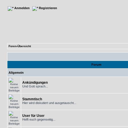
Anmelden
Registrieren
Foren-Übersicht
Forum
Allgemein
Ankündigungen
Und Gott sprach...
Stammtisch
Hier wird diskutiert und ausgetauscht...
User für User
Helft euch gegenseitig...