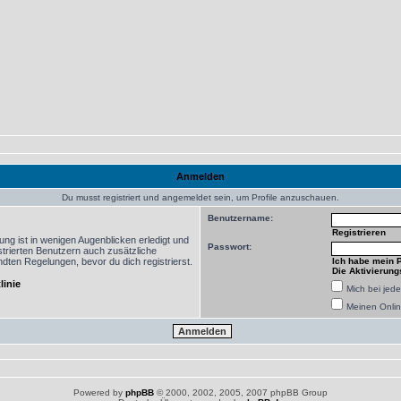
Anmelden
Du musst registriert und angemeldet sein, um Profile anzuschauen.
Benutzername:
Registrieren
ng ist in wenigen Augenblicken erledigt und
Passwort:
istrierten Benutzern auch zusätzliche
ten Regelungen, bevor du dich registrierst.
Ich habe mein 
Die Aktivierung
linie
Mich bei je
Meinen Onlin
Powered by
phpBB
© 2000, 2002, 2005, 2007 phpBB Group