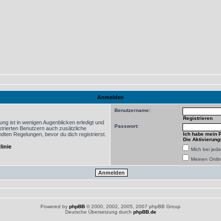
Anmelden
Benutzername:
Registrieren
ng ist in wenigen Augenblicken erledigt und
Passwort:
istrierten Benutzern auch zusätzliche
ten Regelungen, bevor du dich registrierst.
Ich habe mein 
Die Aktivierung
linie
Mich bei je
Meinen Onlin
Powered by
phpBB
© 2000, 2002, 2005, 2007 phpBB Group
Deutsche Übersetzung durch
phpBB.de