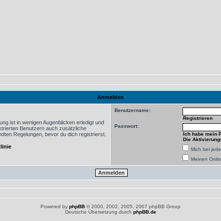
Anmelden
Benutzername:
Registrieren
ng ist in wenigen Augenblicken erledigt und
Passwort:
istrierten Benutzern auch zusätzliche
ten Regelungen, bevor du dich registrierst.
Ich habe mein 
Die Aktivierung
linie
Mich bei je
Meinen Onlin
Powered by
phpBB
© 2000, 2002, 2005, 2007 phpBB Group
Deutsche Übersetzung durch
phpBB.de