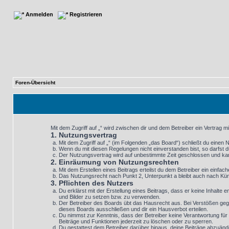
Anmelden
Registrieren
Foren-Übersicht
Mit dem Zugriff auf „“ wird zwischen dir und dem Betreiber ein Vertrag 
1. Nutzungsvertrag
Mit dem Zugriff auf „“ (im Folgenden „das Board“) schließt du einen
Wenn du mit diesen Regelungen nicht einverstanden bist, so darfst du
Der Nutzungsvertrag wird auf unbestimmte Zeit geschlossen und kann
2. Einräumung von Nutzungsrechten
Mit dem Erstellen eines Beitrags erteilst du dem Betreiber ein einf
Das Nutzungsrecht nach Punkt 2, Unterpunkt a bleibt auch nach K
3. Pflichten des Nutzers
Du erklärst mit der Erstellung eines Beitrags, dass er keine Inhalte
und Bilder zu setzen bzw. zu verwenden.
Der Betreiber des Boards übt das Hausrecht aus. Bei Verstößen geg
dieses Boards ausschließen und dir ein Hausverbot erteilen.
Du nimmst zur Kenntnis, dass der Betreiber keine Verantwortung für d
Beiträge und Funktionen jederzeit zu löschen oder zu sperren.
Du gestattest dem Betreiber darüber hinaus, deine Beiträge abzuänd