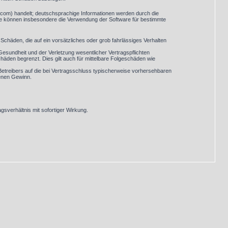
.com) handelt; deutschsprachige Informationen werden durch die
Sie können insbesondere die Verwendung der Software für bestimmte
Schäden, die auf ein vorsätzliches oder grob fahrlässiges Verhalten
esundheit und der Verletzung wesentlicher Vertragspflichten
häden begrenzt. Dies gilt auch für mittelbare Folgeschäden wie
etreibers auf die bei Vertragsschluss typischerweise vorhersehbaren
genen Gewinn.
sverhältnis mit sofortiger Wirkung.