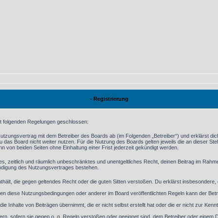
- Registrierung
mit folgenden Regelungen geschlossen:
 Nutzungsvertrag mit dem Betreiber des Boards ab (im Folgenden „Betreiber“) und erklärst d
 das Board nicht weiter nutzen. Für die Nutzung des Boards gelten jeweils die an dieser Stel
 von beiden Seiten ohne Einhaltung einer Frist jederzeit gekündigt werden.
aches, zeitlich und räumlich unbeschränktes und unentgeltliches Recht, deinen Beitrag im Rah
ündigung des Nutzungsvertrages bestehen.
 enthält, die gegen geltendes Recht oder die guten Sitten verstoßen. Du erklärst insbesondere
en diese Nutzungsbedingungen oder anderer im Board veröffentlichten Regeln kann der Bet
ie Inhalte von Beiträgen übernimmt, die er nicht selbst erstellt hat oder die er nicht zur Ke
ern, sofern sie gegen o. g. Regeln verstoßen oder geeignet sind, dem Betreiber oder einem 