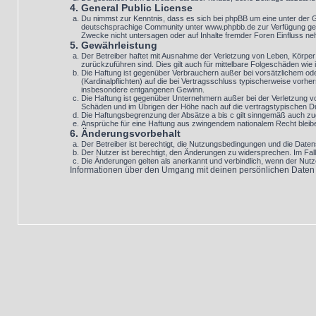
4. General Public License
Du nimmst zur Kenntnis, dass es sich bei phpBB um eine unter der 
deutschsprachige Community unter www.phpbb.de zur Verfügung geste
Zwecke nicht untersagen oder auf Inhalte fremder Foren Einfluss n
5. Gewährleistung
Der Betreiber haftet mit Ausnahme der Verletzung von Leben, Körper u
zurückzuführen sind. Dies gilt auch für mittelbare Folgeschäden w
Die Haftung ist gegenüber Verbrauchern außer bei vorsätzlichem ode
(Kardinalpflichten) auf die bei Vertragsschluss typischerweise vor
insbesondere entgangenen Gewinn.
Die Haftung ist gegenüber Unternehmern außer bei der Verletzung v
Schäden und im Übrigen der Höhe nach auf die vertragstypischen Du
Die Haftungsbegrenzung der Absätze a bis c gilt sinngemäß auch zugu
Ansprüche für eine Haftung aus zwingendem nationalem Recht bleib
6. Änderungsvorbehalt
Der Betreiber ist berechtigt, die Nutzungsbedingungen und die Datens
Der Nutzer ist berechtigt, den Änderungen zu widersprechen. Im Fal
Die Änderungen gelten als anerkannt und verbindlich, wenn der Nut
Informationen über den Umgang mit deinen persönlichen Daten si