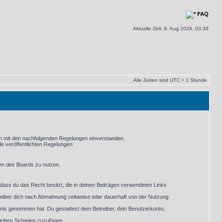
FAQ
Aktuelle Zeit: 8. Aug 2026, 03:36
Alle Zeiten sind UTC + 1 Stunde
ich mit den nachfolgenden Regelungen einverstanden.
le veröffentlichten Regelungen.
men des Boards zu nutzen.
, dass du das Recht besitzt, die in deinen Beiträgen verwendeten Links
reiber dich nach Abmahnung zeitweise oder dauerhaft von der Nutzung
nntnis genommen hat. Du gestattest dem Betreiber, dein Benutzerkonto,
Dritten Schaden zuzufügen.