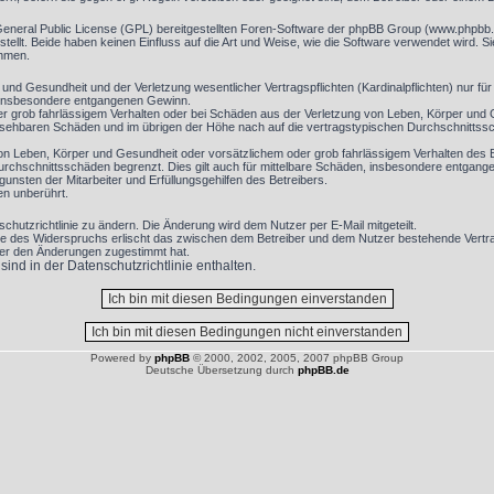
General Public License (GPL) bereitgestellten Foren-Software der phpBB Group (www.phpbb
llt. Beide haben keinen Einfluss auf die Art und Weise, wie die Software verwendet wird. 
ehmen.
nd Gesundheit und der Verletzung wesentlicher Vertragspflichten (Kardinalpflichten) nur für 
ie insbesondere entgangenen Gewinn.
r grob fahrlässigem Verhalten oder bei Schäden aus der Verletzung von Leben, Körper und G
hersehbaren Schäden und im übrigen der Höhe nach auf die vertragstypischen Durchschnittssc
on Leben, Körper und Gesundheit oder vorsätzlichem oder grob fahrlässigem Verhalten des B
rchschnittsschäden begrenzt. Dies gilt auch für mittelbare Schäden, insbesondere entgan
nsten der Mitarbeiter und Erfüllungsgehilfen des Betreibers.
en unberührt.
chutzrichtlinie zu ändern. Die Änderung wird dem Nutzer per E-Mail mitgeteilt.
le des Widerspruchs erlischt das zwischen dem Betreiber und dem Nutzer bestehende Vertrag
zer den Änderungen zugestimmt hat.
nd in der Datenschutzrichtlinie enthalten.
Powered by
phpBB
© 2000, 2002, 2005, 2007 phpBB Group
Deutsche Übersetzung durch
phpBB.de