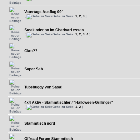
Vatertags Ausflug 09`
[
Gehe zu Seite:
1
,
2
,
3
]
Steak oder so im Charivari essen
[
Gehe zu Seite:
1
,
2
,
3
,
4
]
Glatt??
Super Seb
Tubebuggy von Sasa!
4x4 Aktiv - Stammtischler / "Halloween-Grillinger"
[
Gehe zu Seite:
1
,
2
]
Stammtisch nord
Offroad Forum Stammtisch