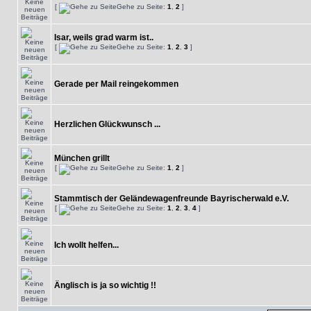
[
Gehe zu Seite:
1
,
2
]
Isar, weils grad warm ist..
[
Gehe zu Seite:
1
,
2
,
3
]
Gerade per Mail reingekommen
Herzlichen Glückwunsch ...
München grillt
[
Gehe zu Seite:
1
,
2
]
Stammtisch der Geländewagenfreunde Bayrischerwald e.V.
[
Gehe zu Seite:
1
,
2
,
3
,
4
]
Ich wollt helfen...
Änglisch is ja so wichtig !!