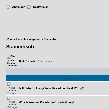
Anmelden
Registrieren
Foren-Übersicht
»
Allgemein
»
Stammtisch
Stammtisch
Seite
1
von
5
[ 124 Themen ]
Themen
Is It Safe for Long-Term Use of Iverheal 12 mg?
Why Is Anavar Popular in Bodybuilding?