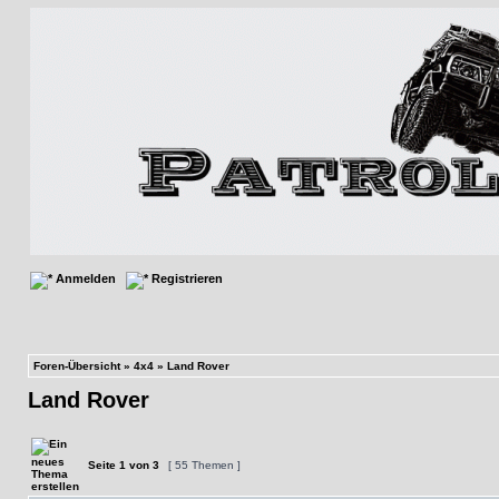
Anmelden
Registrieren
Foren-Übersicht
»
4x4
»
Land Rover
Land Rover
Seite
1
von
3
[ 55 Themen ]