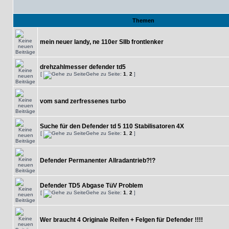
Themen
mein neuer landy, ne 110er SIIb frontlenker
drehzahlmesser defender td5
[
Gehe zu Seite:
1
,
2
]
vom sand zerfressenes turbo
Suche für den Defender td 5 110 Stabilisatoren 4X
[
Gehe zu Seite:
1
,
2
]
Defender Permanenter Allradantrieb?!?
Defender TD5 Abgase TüV Problem
[
Gehe zu Seite:
1
,
2
]
Wer braucht 4 Originale Reifen + Felgen für Defender !!!!