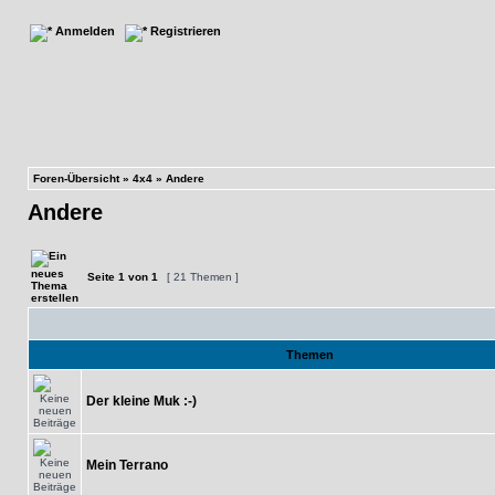
Anmelden
Registrieren
Foren-Übersicht
»
4x4
»
Andere
Andere
Seite
1
von
1
[ 21 Themen ]
Themen
Der kleine Muk :-)
Mein Terrano