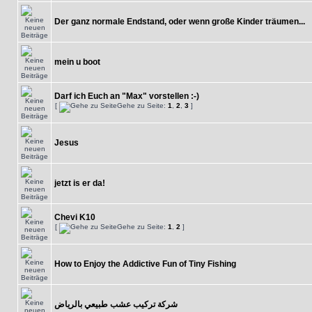
Der ganz normale Endstand, oder wenn große Kinder träumen...
mein u boot
Darf ich Euch an "Max" vorstellen :-)
[
Gehe zu Seite:
1
,
2
,
3
]
Jesus
jetzt is er da!
Chevi K10
[
Gehe zu Seite:
1
,
2
]
How to Enjoy the Addictive Fun of Tiny Fishing
شركة تركيب عشب طبيعي بالرياض