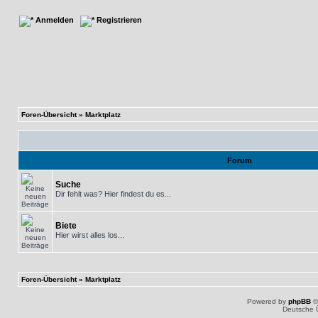
Anmelden
Registrieren
Foren-Übersicht
»
Marktplatz
Forum
Suche
Dir fehlt was? Hier findest du es...
Biete
Hier wirst alles los...
Foren-Übersicht
»
Marktplatz
Powered by
phpBB
©
Deutsche 