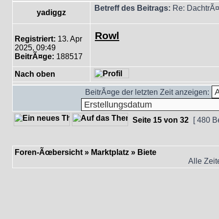
Betreff des Beitrags:
Re: DachtrÃ¤
yadiggz
Rowl
Registriert:
13. Apr
2025, 09:49
BeitrÃ¤ge:
188517
Nach oben
BeitrÃ¤ge der letzten Zeit anzeigen:
Seite
15
von
32
[ 480 B
Foren-Ãœbersicht
»
Marktplatz
»
Biete
Alle Zei