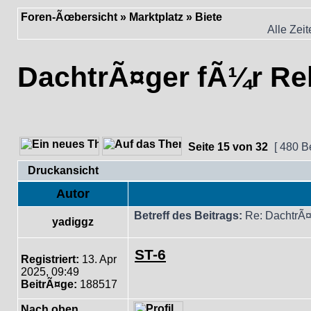
Foren-Ãœbersicht
»
Marktplatz
»
Biete
Alle Zei
DachtrÃ¤ger fÃ¼r Re
Seite
15
von
32
[ 480 B
Druckansicht
Autor
Betreff des Beitrags:
Re: DachtrÃ¤
yadiggz
ST-6
Registriert:
13. Apr
2025, 09:49
BeitrÃ¤ge:
188517
Nach oben