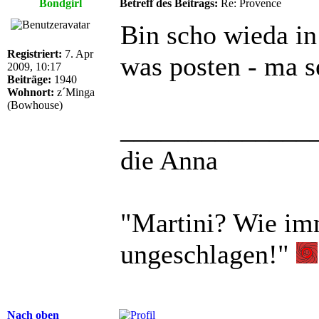
Bondgirl
Betreff des Beitrags:
Re: Provence
Bin scho wieda in 
Registriert:
7. Apr
was posten - ma s
2009, 10:17
Beiträge:
1940
Wohnort:
z´Minga
(Bowhouse)
______________
die Anna
"Martini? Wie imm
ungeschlagen!"
Nach oben