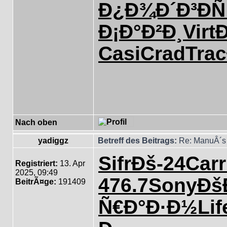
Ð¿Ð¾Ð´Ð³
Ð
Ð¡Ð°Ð²Ð¸
Virt
Casi
Crad
Trac
Nach oben
yadiggz
Betreff des Beitrags:
Re: ManuÂ´s 
Sifr
Ðš-24
Carr
Registriert:
13. Apr
2025, 09:49
476.7
Sony
Ðš
BeitrÃ¤ge:
191409
Ñ€Ð°Ð·Ð½
Lif