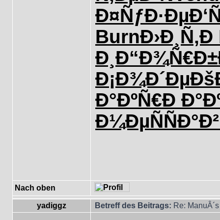
Ð¤ÑƒÐ·Ðµ
Ð‘
Burn
Ð›Ð¸Ñ‚Ð
Ð¸
Ð“Ð¾Ñ€Ð±
Ð¡Ð¾Ð´Ðµ
Ðš
Ð°ÐºÑ€
Ð Ð°Ð
Ð¼ÐµÑÑ
Ð°Ð
Nach oben
yadiggz
Betreff des Beitrags:
Re: ManuÂ´s 