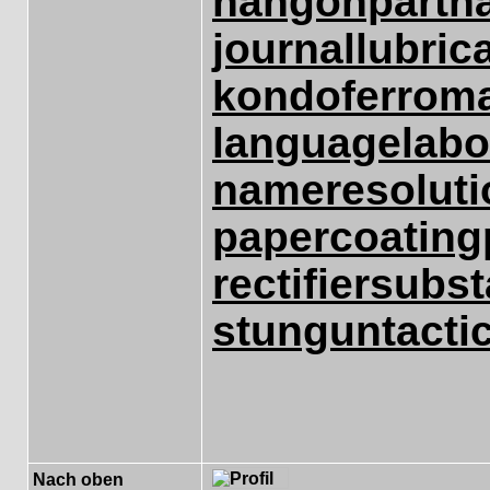
hangonpart
h
journallubric
kondoferrom
languagelabo
nameresoluti
papercoating
rectifiersubst
stungun
tacti
Nach oben