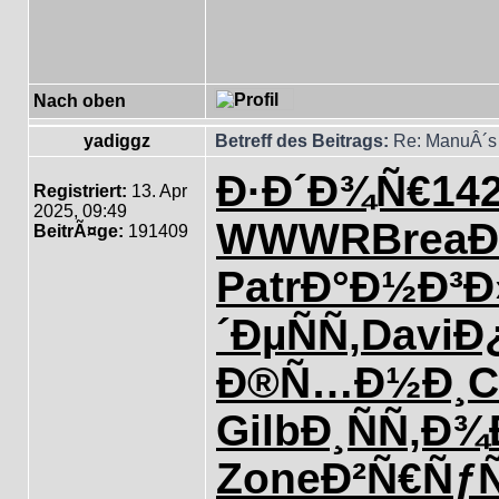
Nach oben
yadiggz
Betreff des Beitrags:
Re: ManuÂ´s 
Ð·Ð´Ð¾Ñ€
142
Registriert:
13. Apr
2025, 09:49
WWWR
Brea
Ð
BeitrÃ¤ge:
191409
Patr
Ð°Ð½Ð³Ð
´ÐµÑÑ‚
Davi
Ð
Ð®Ñ…Ð½Ð¸
C
Gilb
Ð¸ÑÑ‚Ð¾
Zone
Ð²Ñ€Ñƒ