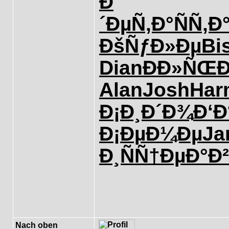
Ð
´ÐµÑ‚Ð°
ÑÑ‚Ð
ÐšÑƒÐ»Ðµ
Bi
Dian
Ð­Ð»ÑŒÐ
Alan
Josh
Har
Ð¡Ð¸Ð´Ð¾
Ð‘
Ð¡ÐµÐ¼Ðµ
Ja
Ð¸ÑÑ†Ðµ
Ð°Ð
Nach oben