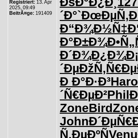
ÐšÐ°Ð¿Ð¸
127
Registriert:
13. Apr
2025, 09:49
´Ð°
`ÐœÐµÑ‚
Ð
BeitrÃ¤ge:
191409
Ð“Ð¾Ð½Ñ‡
Ð
Ð°Ð±Ð¾
Ð•Ñ„
Ð´Ð¾Ð¿Ð¾
Ð
´Ðµ
ÐžÑ‚Ñ€Ðµ
Ð Ð°Ð·Ð³
Haro
´Ñ€ÐµÐ²
Phil
Ð
Zone
Bird
Zon
John
Ð´ÐµÑ€
Ñ‚ÐµÐºÑ
Venu