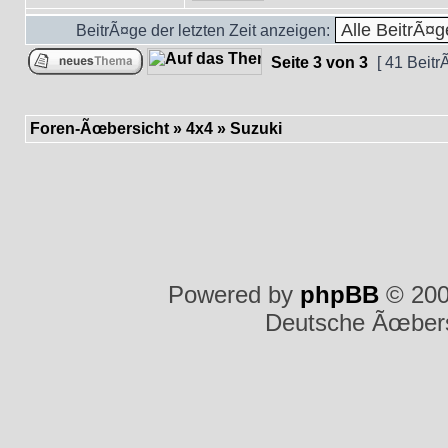
BeitrÃ¤ge der letzten Zeit anzeigen:
Seite
3
von
3
[ 41 Beitr
Foren-Ãœbersicht
»
4x4
»
Suzuki
Powered by
phpBB
© 200
Deutsche Ãœber