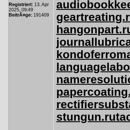
audiobookkee
Registriert:
13. Apr
2025, 09:49
geartreating.
BeitrÃ¤ge:
191409
hangonpart.r
journallubrica
kondoferroma
languagelabo
nameresoluti
papercoating
rectifiersubst
stungun.ru
ta