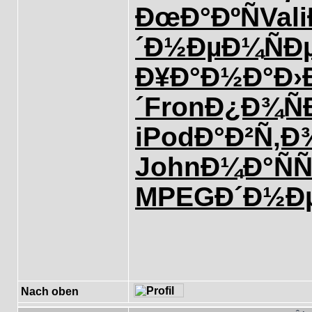
ÐœÐ°ÐºÑ
Vali
´Ð½ÐµÐ¼
ÑÐ
Ð¥Ð°Ð½Ð°
Ð›
´
Fron
Ð¿Ð¾Ñ
iPod
Ð°Ð²Ñ‚Ð
John
Ð¼Ð°ÑÑ
MPEG
Ð´Ð½Ð
Nach oben