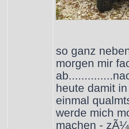
so ganz neben
morgen mir fac
ab.............
heute damit in
einmal qualmt
werde mich mo
machen - zÃ¼n