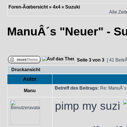
Foren-Ãœbersicht
»
4x4
»
Suzuki
Alle Zei
ManuÂ´s "Neuer" - S
Seite
3
von
3
[ 41 Beitr
Druckansicht
Autor
Betreff des Beitrags:
Re: ManuÂ´s 
Manu
pimp my suzi