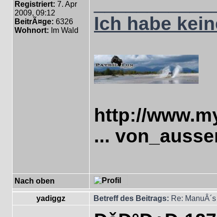
___________
Registriert:
7. Apr
2009, 09:12
Ich habe keine
BeitrÃ¤ge:
6326
Wohnort:
Im Wald
http://www.m
... von_ausse
Nach oben
yadiggz
Betreff des Beitrags:
Re: ManuÂ´s 