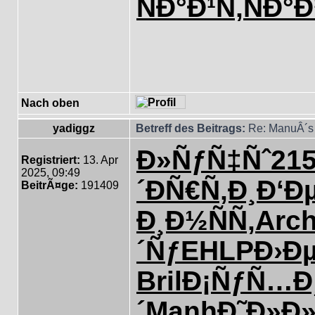
ÑÐ°Ð¹Ñ‚
ÑÐ°Ð
Nach oben
yadiggz
Betreff des Beitrags:
Re: ManuÂ´s 
Ð»ÑƒÑ‡Ñˆ
215
Registriert:
13. Apr
2025, 09:49
´
ÐÑ€Ñ‚Ð¸
Ð‘Ð
BeitrÃ¤ge:
191409
Ð¸Ð½ÑÑ‚
Arc
´Ñƒ
EHLP
Ð›Ð
Bril
Ð¡ÑƒÑ…Ð
´
Manh
Ð˜Ð»Ð