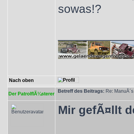
sowas!?
___________
Nach oben
Betreff des Beitrags:
Re: ManuÂ´s 
Der PatrolflÃ¼sterer
Mir gefÃ¤llt 