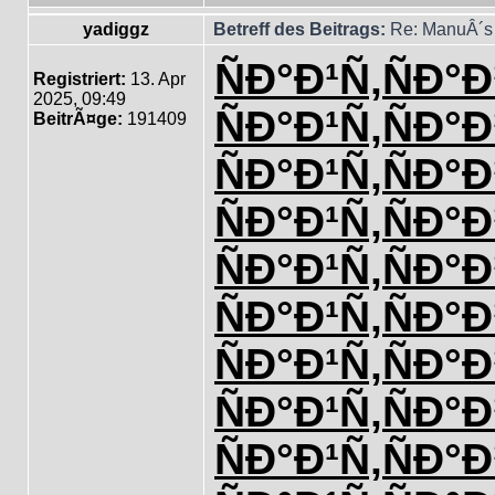
yadiggz
Betreff des Beitrags:
Re: ManuÂ´s 
ÑÐ°Ð¹Ñ‚
ÑÐ°Ð
Registriert:
13. Apr
2025, 09:49
ÑÐ°Ð¹Ñ‚
ÑÐ°Ð
BeitrÃ¤ge:
191409
ÑÐ°Ð¹Ñ‚
ÑÐ°Ð
ÑÐ°Ð¹Ñ‚
ÑÐ°Ð
ÑÐ°Ð¹Ñ‚
ÑÐ°Ð
ÑÐ°Ð¹Ñ‚
ÑÐ°Ð
ÑÐ°Ð¹Ñ‚
ÑÐ°Ð
ÑÐ°Ð¹Ñ‚
ÑÐ°Ð
ÑÐ°Ð¹Ñ‚
ÑÐ°Ð