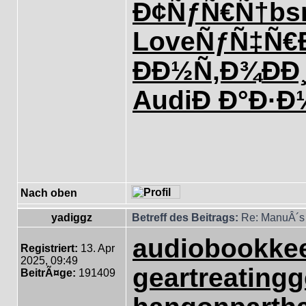
Ð¢ÑƒÑ€Ñ†
bs
Love
ÑƒÑ‡Ñ€
ÐÐ½Ñ‚Ð¾
ÐÐ
Audi
Ð Ð°Ð·Ð
Nach oben
yadiggz
Betreff des Beitrags:
Re: ManuÂ´s 
audiobookke
Registriert:
13. Apr
2025, 09:49
geartreating
g
BeitrÃ¤ge:
191409