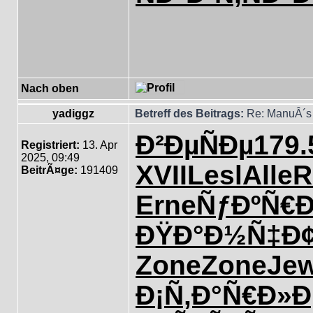
Nach oben
yadiggz
Betreff des Beitrags:
Re: ManuÂ´s 
Ð²ÐµÑÐµ
179.
Registriert:
13. Apr
2025, 09:49
XVII
Lesl
Alle
R
BeitrÃ¤ge:
191409
Erne
ÑƒÐºÑ€Ð
ÐŸÐ°Ð½Ñ‡
Ð
Zone
Zone
Je
Ð¡Ñ‚Ð°Ñ€
Ð»Ð