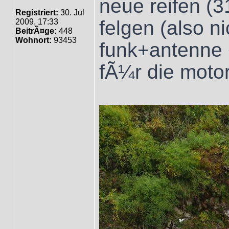
neue reifen (3
Registriert:
30. Jul
felgen (also ni
2009, 17:33
BeitrÃ¤ge:
448
Wohnort:
93453
funk+antenne 
fÃ¼r die mot