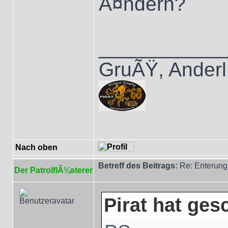
Ã¤ndern?
___________
GruÃŸ, Anderl
Nach oben
Betreff des Beitrags:
Re: Enterung
Der PatrolflÃ¼sterer
Pirat hat ges