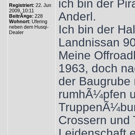
ich bin der Pi
Registriert:
22. Jun
2009, 10:11
Anderl.
BeitrÃ¤ge:
228
Wohnort:
Ufering
Ich bin der H
neben dem Husqi-
Dealer
Landnissan 90
Meine Offroad
1963, doch nac
der Baugrube 
rumhÃ¼pfen u
TruppenÃ¼bun
Crossern und T
Leidenschaft 