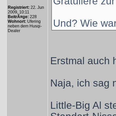
Gratuliere zu
Registriert:
22. Jun
2009, 10:11
BeitrÃ¤ge:
228
Und? Wie wa
Wohnort:
Ufering
neben dem Husqi-
Dealer
Erstmal auch h
Naja, ich sag 
Little-Big Al s