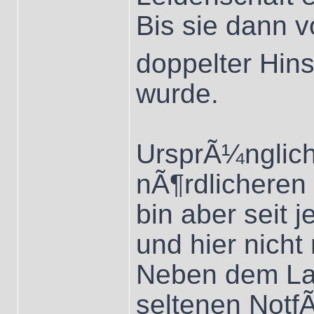
Bis sie dann v
doppelter Hins
wurde.
UrsprÃ¼nglich
nÃ¶rdlicheren
bin aber seit 
und hier nich
Neben dem Lan
seltenen Notf