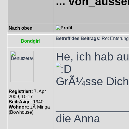
... von_ausse
Nach oben
Betreff des Beitrags:
Re: Enterung
Bondgirl
He, ich hab a
GrÃ¼sse Dic
Registriert:
7. Apr
2009, 10:17
BeitrÃ¤ge:
1940
___________
Wohnort:
zÂ´Minga
(Bowhouse)
die Anna