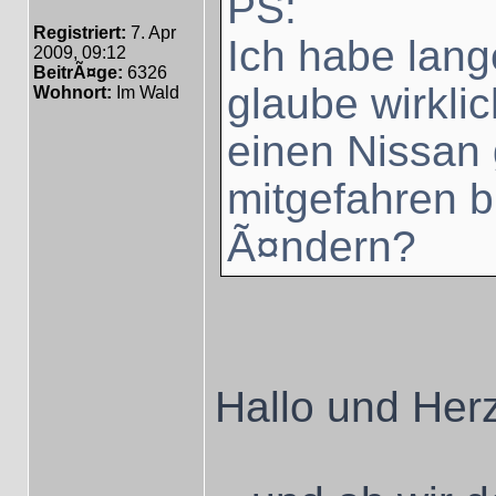
PS:
Registriert:
7. Apr
Ich habe lang
2009, 09:12
BeitrÃ¤ge:
6326
glaube wirkli
Wohnort:
Im Wald
einen Nissan 
mitgefahren bi
Ã¤ndern?
Hallo und Her