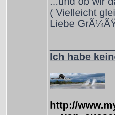
...und ob wir
( Vielleicht gl
Liebe GrÃ¼ÃŸe
___________
Ich habe keine
http://www.m