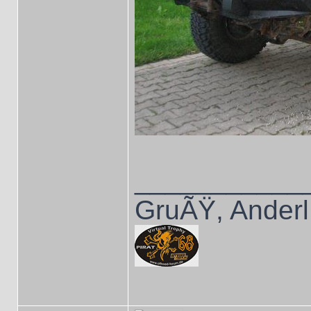
___________
GruÃŸ, Anderl