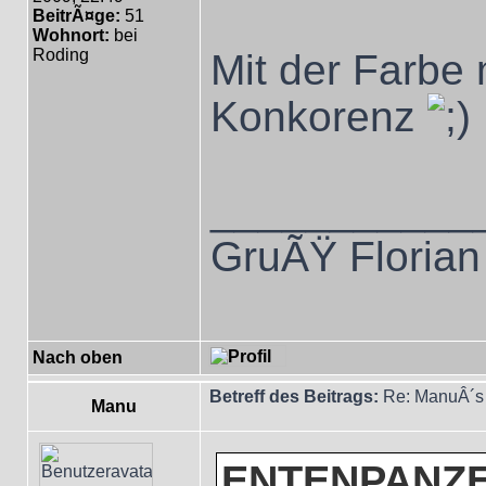
BeitrÃ¤ge:
51
Wohnort:
bei
Roding
Mit der Farbe
Konkorenz
___________
GruÃŸ Florian
Nach oben
Betreff des Beitrags:
Re: ManuÂ´s 
Manu
ENTENPANZER