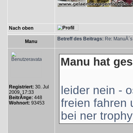
Nach oben
Betreff des Beitrags:
Re: ManuÂ´s 
Manu
Manu hat ges
leider nein - 
Registriert:
30. Jul
2009, 17:33
BeitrÃ¤ge:
448
freien fahren
Wohnort:
93453
bei ner troph