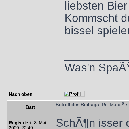
liebsten Bier 
Kommscht du
bissel spiele
__________
Was'n SpaÃŸ 
Nach oben
Betreff des Beitrags:
Re: ManuÂ´s 
Bart
SchÃ¶n isser 
Registriert:
8. Mai
2009, 22:49