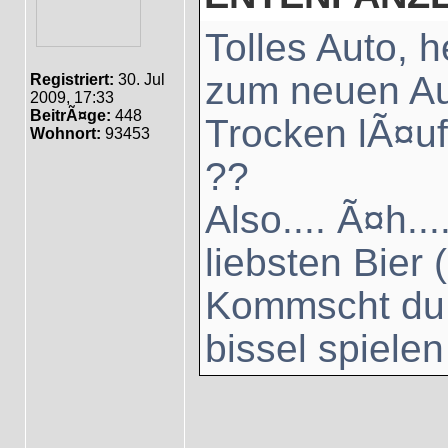
Tolles Auto,
zum neuen Aut
Registriert:
30. Jul
2009, 17:33
BeitrÃ¤ge:
448
Trocken lÃ¤uft
Wohnort:
93453
??
Also.... Ã¤h...
liebsten Bier (
Kommscht du 
bissel spielen