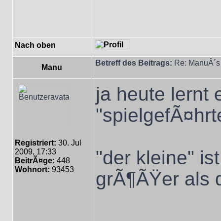
Nach oben
Betreff des Beitrags:
Re: ManuÂ´s 
Manu
ja heute lernt
"spielgefÃ¤hrt
Registriert:
30. Jul
"der kleine" 
2009, 17:33
BeitrÃ¤ge:
448
Wohnort:
93453
grÃ¶ÃŸer als 