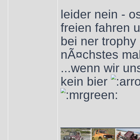
leider nein - 
freien fahren
bei ner troph
nÃ¤chstes mal 
...wenn wir un
kein bier
___________