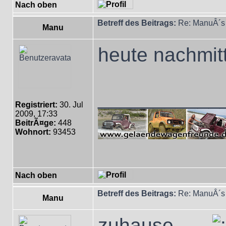
Nach oben
Betreff des Beitrags:
Re: ManuÂ´s 
Manu
heute nachmit
___________
Registriert:
30. Jul
2009, 17:33
BeitrÃ¤ge:
448
Wohnort:
93453
Nach oben
Betreff des Beitrags:
Re: ManuÂ´s 
Manu
zuhause......