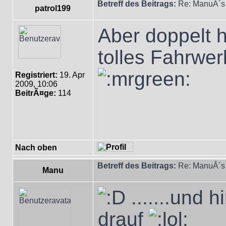
Betreff des Beitrags:
Re: ManuÂ´s 
patrol199
Aber doppelt h
tolles Fahrwer
Registriert:
19. Apr
2009, 10:06
BeitrÃ¤ge:
114
Nach oben
Betreff des Beitrags:
Re: ManuÂ´s 
Manu
.......und h
drauf