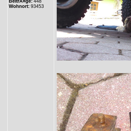
BeitrÃ¤ge:
448
Wohnort:
93453