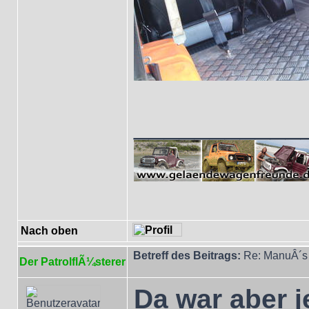
___________
Nach oben
Betreff des Beitrags:
Re: ManuÂ´s 
Der PatrolflÃ¼sterer
Da war aber j