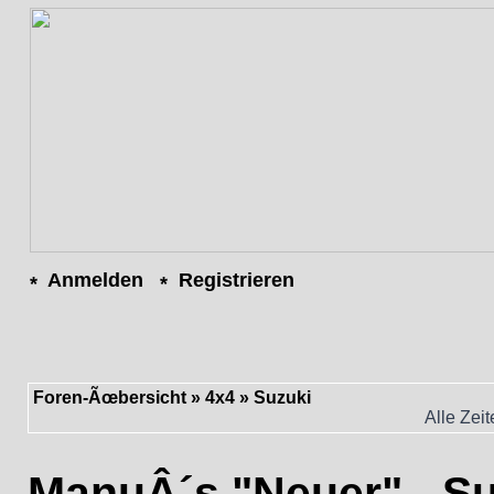
Anmelden
Registrieren
Foren-Ãœbersicht
»
4x4
»
Suzuki
Alle Zei
ManuÂ´s "Neuer" - S