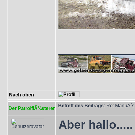
___________
Nach oben
Betreff des Beitrags:
Re: ManuÂ´s 
Der PatrolflÃ¼sterer
Aber hallo....