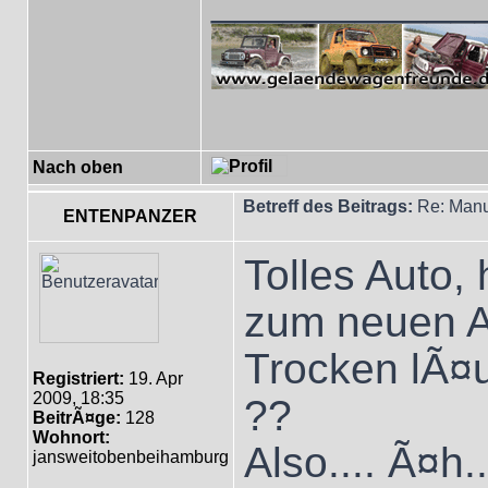
___________
Nach oben
Betreff des Beitrags:
Re: Manu
ENTENPANZER
Tolles Auto
zum neuen Au
Trocken lÃ¤uf
Registriert:
19. Apr
2009, 18:35
??
BeitrÃ¤ge:
128
Wohnort:
Also.... Ã¤h..
jansweitobenbeihamburg