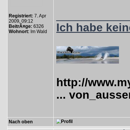
___________
Registriert:
7. Apr
2009, 09:12
Ich habe keine
BeitrÃ¤ge:
6326
Wohnort:
Im Wald
http://www.m
... von_ausse
Nach oben