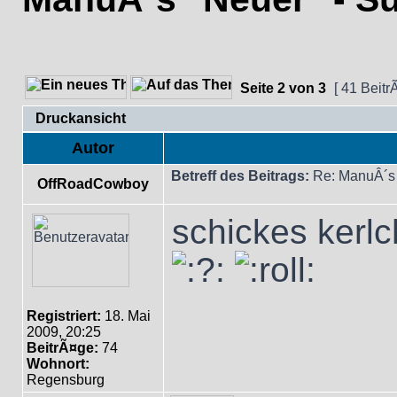
Seite
2
von
3
[ 41 Beitr
Druckansicht
Autor
Betreff des Beitrags:
Re: ManuÂ´s 
OffRoadCowboy
schickes kerl
Registriert:
18. Mai
2009, 20:25
BeitrÃ¤ge:
74
Wohnort:
Regensburg