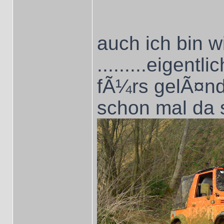
auch ich bin 
.........eigentl
fÃ¼rs gelÃ¤n
schon mal da s