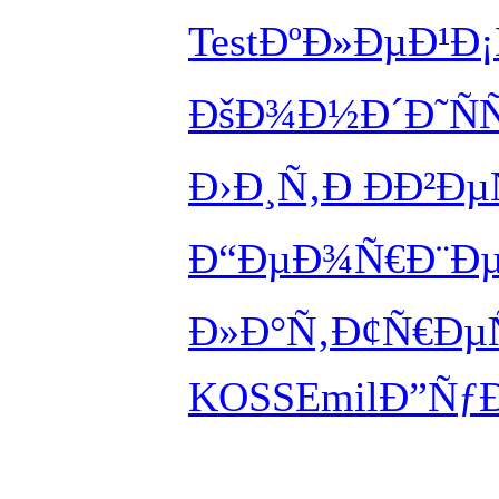
Test
ÐºÐ»ÐµÐ¹
Ð¡
ÐšÐ¾Ð½Ð´
Ð˜Ñ
Ð›Ð¸Ñ‚Ð
ÐÐ²Ðµ
Ð“ÐµÐ¾Ñ€
Ð¨Ð
Ð»Ð°Ñ‚
Ð¢Ñ€Ðµ
KOSS
Emil
Ð”ÑƒÐ