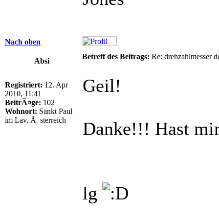
Nach oben
Betreff des Beitrags:
Re: drehzahlmesser d
Absi
Geil!
Registriert:
12. Apr
2010, 11:41
BeitrÃ¤ge:
102
Wohnort:
Sankt Paul
im Lav. Ã–sterreich
Danke!!! Hast mir
lg