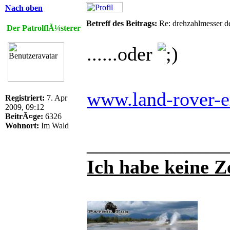
Nach oben
Betreff des Beitrags:
Re: drehzahlmesser d
Der PatrolflÃ¼sterer
......oder
www.land-rover-er
Registriert:
7. Apr
2009, 09:12
BeitrÃ¤ge:
6326
Wohnort:
Im Wald
______________
Ich habe keine Ze