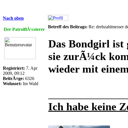
Nach oben
Betreff des Beitrags:
Re: drehzahlmesser d
Der PatrolflÃ¼sterer
Das Bondgirl ist
sie zurÃ¼ck kom
wieder mit eine
Registriert:
7. Apr
2009, 09:12
BeitrÃ¤ge:
6326
Wohnort:
Im Wald
______________
Ich habe keine Ze