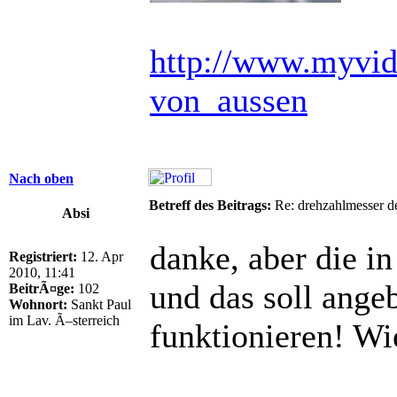
http://www.myvid
von_aussen
Nach oben
Betreff des Beitrags:
Re: drehzahlmesser d
Absi
danke, aber die in
Registriert:
12. Apr
2010, 11:41
und das soll ange
BeitrÃ¤ge:
102
Wohnort:
Sankt Paul
im Lav. Ã–sterreich
funktionieren! W