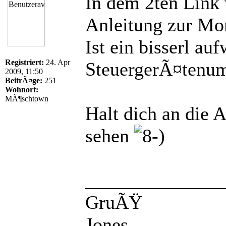
In dem 2ten Link 
Anleitung zur Mo
Ist ein bisserl au
Registriert:
24. Apr
SteuergerÃ¤tenu
2009, 11:50
BeitrÃ¤ge:
251
Wohnort:
MÃ¶schtown
Halt dich an die 
sehen
______________
GruÃŸ
Jones