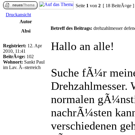
Seite
1
von
2
[ 18 BeitrÃ¤ge 
Druckansicht
Autor
Betreff des Beitrags:
drehzahlmesser defen
Absi
Hallo an alle!
Registriert:
12. Apr
2010, 11:41
BeitrÃ¤ge:
102
Wohnort:
Sankt Paul
im Lav. Ã–sterreich
Suche fÃ¼r meine
Drehzahlmesser. 
normalen gÃ¼nst
nachrÃ¼sten kann
verschiedenen ge