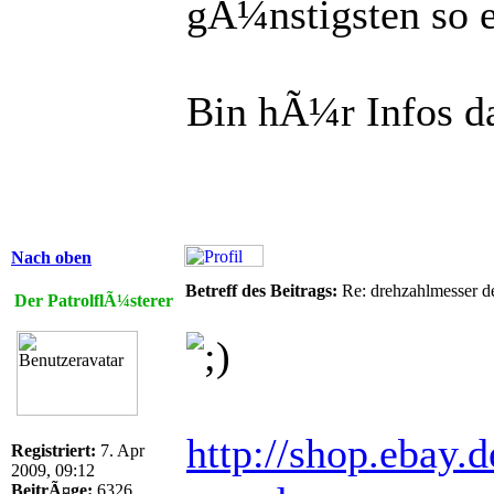
gÃ¼nstigsten so e
Bin hÃ¼r Infos d
Nach oben
Betreff des Beitrags:
Re: drehzahlmesser d
Der PatrolflÃ¼sterer
http://shop.ebay.
Registriert:
7. Apr
2009, 09:12
BeitrÃ¤ge:
6326