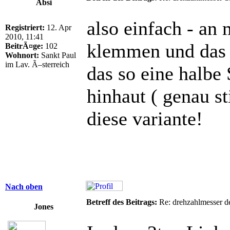
Absi
also einfach - an
Registriert:
12. Apr
2010, 11:41
klemmen und das D
BeitrÃ¤ge:
102
Wohnort:
Sankt Paul
im Lav. Ã–sterreich
das so eine halbe
hinhaut ( genau 
diese variante!
Nach oben
Betreff des Beitrags:
Re: drehzahlmesser d
Jones