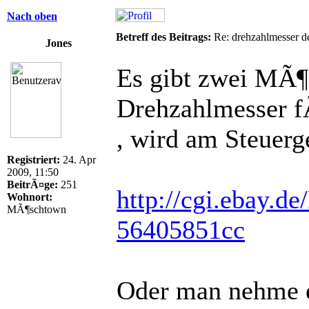
Nach oben
Betreff des Beitrags:
Re: drehzahlmesser d
Jones
Es gibt zwei MÃ¶g
Drehzahlmesser f
, wird am Steuerg
Registriert:
24. Apr
2009, 11:50
BeitrÃ¤ge:
251
http://cgi.ebay.d
Wohnort:
MÃ¶schtown
56405851cc
Oder man nehme