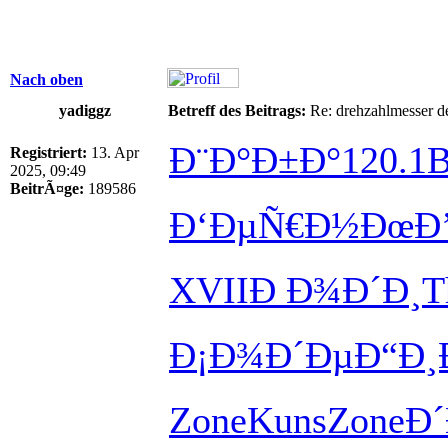
Nach oben
yadiggz
Betreff des Beitrags:
Re: drehzahlmesser d
Ð¨Ð°Ð±Ð°
120.1
B
Registriert:
13. Apr
2025, 09:49
BeitrÃ¤ge:
189586
Ð‘ÐµÑ€Ð½
ÐœÐ
XVII
Ð Ð¾Ð´Ð¸
T
Ð¡Ð¾Ð´Ðµ
Ð“Ð¸
Zone
Kuns
Zone
Ð