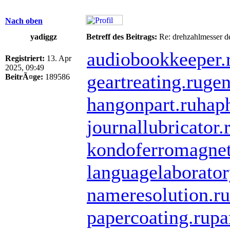
Nach oben
yadiggz
Betreff des Beitrags:
Re: drehzahlmesser d
audiobookkeeper.
Registriert:
13. Apr
2025, 09:49
geartreating.ru
gen
BeitrÃ¤ge:
189586
hangonpart.ru
hap
journallubricator.
kondoferromagnet
languagelaborator
nameresolution.ru
papercoating.ru
pa