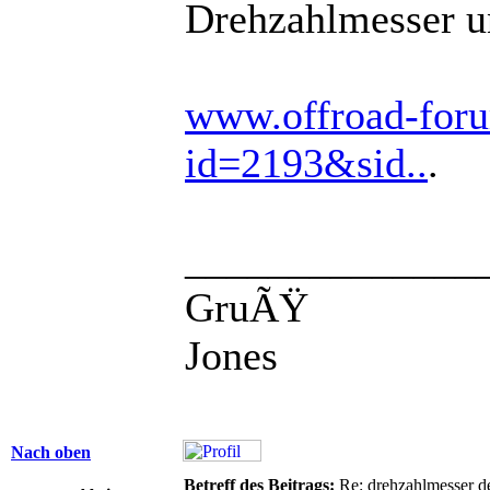
Drehzahlmesser 
www.offroad-for
id=2193&sid..
.
______________
GruÃŸ
Jones
Nach oben
Betreff des Beitrags:
Re: drehzahlmesser d