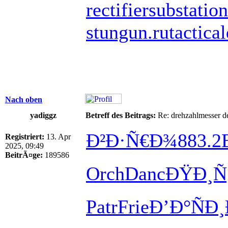
rectifiersubstation
stungun.ru
tactica
Nach oben
yadiggz
Betreff des Beitrags:
Re: drehzahlmesser d
Ð²Ð·Ñ€Ð¾
883.2
Registriert:
13. Apr
2025, 09:49
BeitrÃ¤ge:
189586
Orch
Danc
ÐŸÐ¸Ñ
Patr
Frie
Ð’Ð°ÑÐ¸